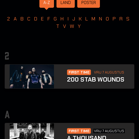
A-Z
LAND
POSTER
2
A
B
C
D
E
F
G
H
I
J
K
L
M
N
O
P
R
S
T
V
W
Y
2
FIRST TIME
VRIJ 7 AUGUSTUS
200 STAB WOUNDS
a
FIRST TIME
VRIJ 7 AUGUSTUS
A THOUSAND