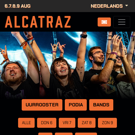
6.7.8.9 AUG
NEDERLANDS
UURROOSTER
PODIA
BANDS
ALLE
DON 6
VRI 7
ZAT 8
ZON 9