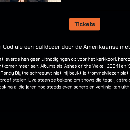
Tickets
f God als een bulldozer door de Amerikaanse met
dat leverde hen geen uitnodigingen op voor het kerkkoor), her
ntkomen meer aan. Albums als 'Ashes of the Wake' (2004) en 
andy Blythe schreeuwt niet, hij beukt je trommelvliezen plat, t
e proef stellen. Live staan ze bekend om shows die tegelijk str
k na al die jaren nog steeds even scherp en venijnig kan uith