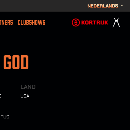
NEDERLANDS
TNERS
CLUBSHOWS
 God
LAND
E
USA
STUS