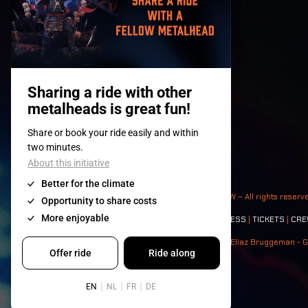
© 2008-
2026
- Apache Productions VZW – All rights reserv
Contact:
GENERAL
|
PARTNERSHIPS
|
PRESS
|
TICKETS
|
CRE
Photos: Ann Kermans - Hans Van Hoof - Eliaz Bruggeman - G