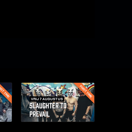
RST TIME
FIRST TIME
VRIJ 7 AUGUSTUS
SLAUGHTER TO
PREVAIL