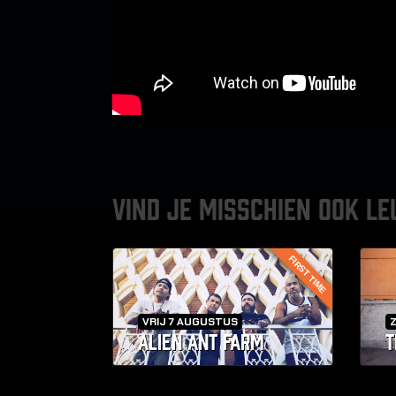
VIND JE MISSCHIEN OOK LE
FIRST TIME
VRIJ 7 AUGUSTUS
ALIEN ANT FARM
T