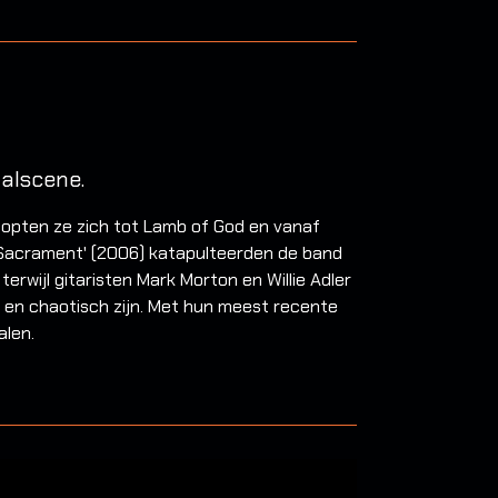
alscene.
doopten ze zich tot Lamb of God en vanaf
'Sacrament' (2006) katapulteerden de band
erwijl gitaristen Mark Morton en Willie Adler
ak en chaotisch zijn. Met hun meest recente
alen.