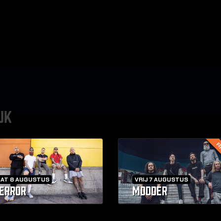
UK
FI
ZAT 8 AUGUSTUS
VRIJ 7 AUGUSTUS
ERROR
MODDER