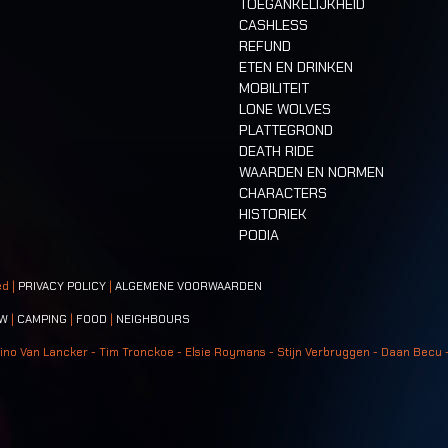
TOEGANKELIJKHEID
CASHLESS
REFUND
ETEN EN DRINKEN
MOBILITEIT
LONE WOLVES
PLATTEGROND
DEATH RIDE
WAARDEN EN NORMEN
CHARACTERS
HISTORIEK
PODIA
ed |
PRIVACY POLICY
|
ALGEMENE VOORWAARDEN
W
|
CAMPING
|
FOOD
|
NEIGHBOURS
ino Van Lancker - Tim Tronckoe - Elsie Roymans - Stijn Verbruggen - Daan Becu 