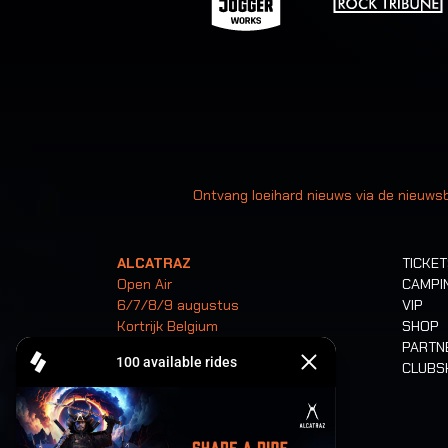
Uw
Ontvang loeihard nieuws via de nieuwsb
ALCATRAZ
TICKE
Open Air
CAMPI
6/7/8/9 augustus
VIP
Kortrijk Belgium
SHOP
PARTN
CLUB
Tickets