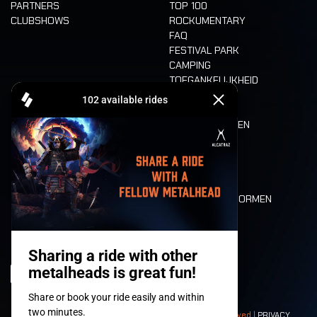
PARTNERS
TOP 100
CLUBSHOWS
ROCKUMENTARY
FAQ
FESTIVAL PARK
CAMPING
TOEGANKELIJKHEID
CASHLESS
REFUND
ETEN EN DRINKEN
MOBILITEIT
LONE WOLVES
PLATTEGROND
DEATH RIDE
WAARDEN EN NORMEN
CHARACTERS
HISTORIEK
PODIA
© 2008-
2026
- Apache Productions VZW – All rights reserved |
PRIVACY