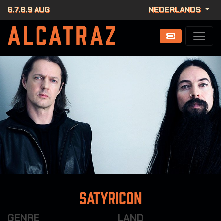
6.7.8.9 AUG
NEDERLANDS
Satyricon
GENRE
LAND