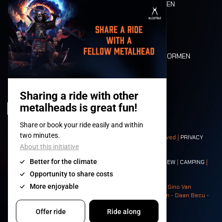
ETEN EN DRINKEN
MOBILITEIT
LONE WOLVES
PLATTEGROND
DEATH RIDE
WAARDEN EN NORMEN
CHARACTERS
HISTORIEK
PODIA
© 2008-
2026
- Apache Productions VZW – All rights reserved |
PRIVACY
POLICY
|
ALGEMENE VOORWAARDEN
Contact:
GENERAL
|
PARTNERSHIPS
|
PRESS
|
TICKETS
|
CREW
|
CAMPING
|
FOOD
|
NEIGHBOURS
Photos: Ann Kermans - Hans Van Hoof - Eliaz Bruggeman - Gino Van
Lancker - Tim Tronckoe - Elsie Roymans - Stijn Verbruggen - Daan Becu -
Claus Christa - Devid Camerlynck