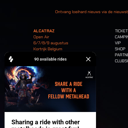
Uw
Ontvang loeihard nieuws via de nieuwsb
ALCATRAZ
TICKE
Open Air
CAMPI
6/7/8/9 augustus
VIP
Kortrijk Belgium
SHOP
PARTN
CLUB
Tickets