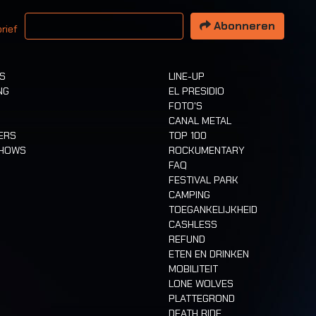
 email adres
Abonneren
rief
TS
LINE-UP
NG
EL PRESIDIO
FOTO'S
CANAL METAL
ERS
TOP 100
SHOWS
ROCKUMENTARY
FAQ
FESTIVAL PARK
CAMPING
TOEGANKELIJKHEID
CASHLESS
REFUND
ETEN EN DRINKEN
MOBILITEIT
LONE WOLVES
PLATTEGROND
DEATH RIDE