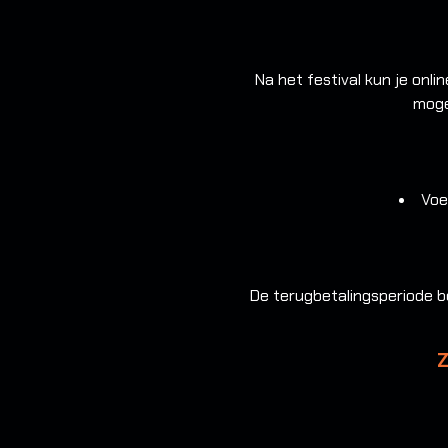
Na het festival kun je onl
moge
Voe
De terugbetalingsperiode b
Z