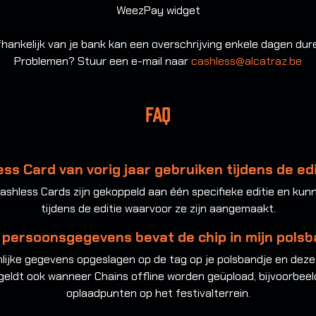
WeezPay widget
hankelijk van je bank kan een overschrijving enkele dagen dur
Problemen? Stuur een e-mail naar
cashless@alcatraz.be
FAQ
ss Card van vorig jaar gebruiken tijdens de edi
 Cashless Cards zijn gekoppeld aan één specifieke editie en ku
tijdens de editie waarvoor ze zijn aangemaakt.
 persoonsgegevens bevat de chip in mijn polsb
ijke gegevens opgeslagen op de tag op je polsbandje en deze 
 geldt ook wanneer Chains offline worden geüpload, bijvoorbee
oplaadpunten op het festivalterrein.