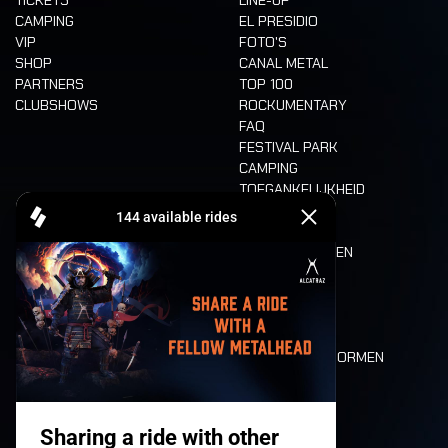
CAMPING
EL PRESIDIO
VIP
FOTO'S
SHOP
CANAL METAL
PARTNERS
TOP 100
CLUBSHOWS
ROCKUMENTARY
FAQ
FESTIVAL PARK
CAMPING
TOEGANKELIJKHEID
CASHLESS
REFUND
ETEN EN DRINKEN
MOBILITEIT
LONE WOLVES
PLATTEGROND
DEATH RIDE
WAARDEN EN NORMEN
CHARACTERS
HISTORIEK
PODIA