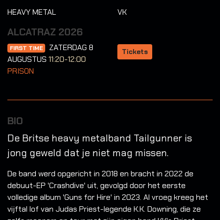
HEAVY METAL
VK
ALCATRAZ 2026
ZATERDAG 8
FIRST TIME
Tickets
AUGUSTUS
11:20-12:00
PRISON
BIO
De Britse heavy metalband Tailgunner is
jong geweld dat je niet mag missen.
De band werd opgericht in 2018 en bracht in 2022 de
debuut-EP 'Crashdive' uit, gevolgd door het eerste
volledige album 'Guns for Hire' in 2023. Al vroeg kreeg het
vijftal lof van Judas Priest-legende K.K. Downing, die ze