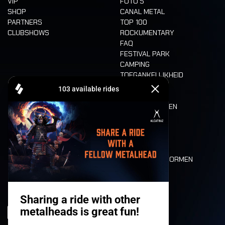
VIP
FOTO'S
SHOP
CANAL METAL
PARTNERS
TOP 100
CLUBSHOWS
ROCKUMENTARY
FAQ
FESTIVAL PARK
CAMPING
TOEGANKELIJKHEID
CASHLESS
REFUND
ETEN EN DRINKEN
MOBILITEIT
LONE WOLVES
PLATTEGROND
DEATH RIDE
WAARDEN EN NORMEN
CHARACTERS
HISTORIEK
PODIA