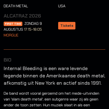
DEATH METAL
USA
ALCATRAZ 2026
ZONDAG 9
FIRST TIME
Tickets
AUGUSTUS
17:15-18:05
MORGUE
BIO
Internal Bleeding is een ware levende
legende binnen de Amerikaanse death metal,
afkomstig uit New York en actief sinds 1991.
De band wordt vooral geroemd om het mede-uitvinden
van 'slam death metal', een subgenre waar zij als geen
ander de toon zetten. Hun muziek slaat in als een