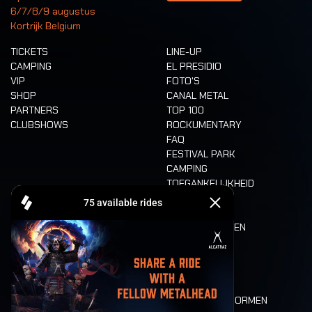
6/7/8/9 augustus
Kortrijk Belgium
TICKETS
LINE-UP
CAMPING
EL PRESIDIO
VIP
FOTO'S
SHOP
CANAL METAL
PARTNERS
TOP 100
CLUBSHOWS
ROCKUMENTARY
FAQ
FESTIVAL PARK
CAMPING
TOEGANKELIJKHEID
CASHLESS
REFUND
ETEN EN DRINKEN
MOBILITEIT
LONE WOLVES
PLATTEGROND
DEATH RIDE
WAARDEN EN NORMEN