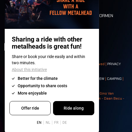
PLATTEGROND
DEATH RIDE
WAARDEN EN NORMEN
CHARACTERS
HISTORIEK
PODIA
© 2008-
2026
- Apache Productions VZW – All rights reserved |
PRIVACY
POLICY
|
ALGEMENE VOORWAARDEN
Contact:
GENERAL
|
PARTNERSHIPS
|
PRESS
|
TICKETS
|
CREW
|
CAMPING
|
FOOD
|
NEIGHBOURS
Photos: Ann Kermans - Hans Van Hoof - Eliaz Bruggeman - Gino Van
Lancker - Tim Tronckoe - Elsie Roymans - Stijn Verbruggen - Daan Becu -
Claus Christa - Devid Camerlynck