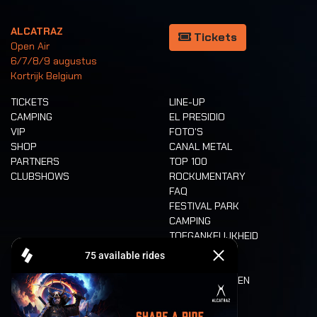
ALCATRAZ
Tickets
Open Air
6/7/8/9 augustus
Kortrijk Belgium
TICKETS
LINE-UP
CAMPING
EL PRESIDIO
VIP
FOTO'S
SHOP
CANAL METAL
PARTNERS
TOP 100
CLUBSHOWS
ROCKUMENTARY
FAQ
FESTIVAL PARK
CAMPING
TOEGANKELIJKHEID
CASHLESS
REFUND
ETEN EN DRINKEN
MOBILITEIT
LONE WOLVES