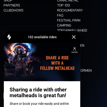
SHOP
CANAL METAL
PARTNERS
TOP 100
CLUBSHOWS
ROCKUMENTARY
FAQ
FESTIVAL PARK
CAMPING
TOEGANKELIJKHEID
CASHLESS
REFUND
ETEN EN DRINKEN
MOBILITEIT
LONE WOLVES
PLATTEGROND
DEATH RIDE
WAARDEN EN NORMEN
CHARACTERS
HISTORIEK
PODIA