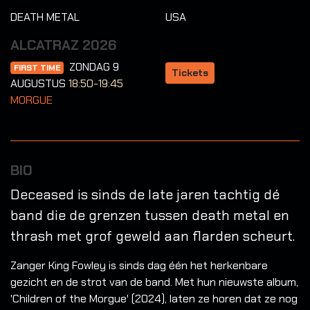
DEATH METAL
USA
ALCATRAZ 2026
ZONDAG 9
FIRST TIME
Tickets
AUGUSTUS
18:50-19:45
MORGUE
BIO
Deceased is sinds de late jaren tachtig dé
band die de grenzen tussen death metal en
thrash met grof geweld aan flarden scheurt.
Zanger King Fowley is sinds dag één het herkenbare
gezicht en de strot van de band. Met hun nieuwste album,
'Children of the Morgue' (2024), laten ze horen dat ze nog