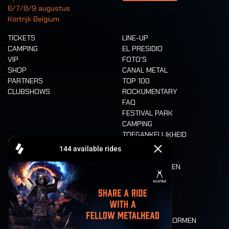
6/7/8/9 augustus
Kortrijk Belgium
TICKETS
LINE-UP
CAMPING
EL PRESIDIO
VIP
FOTO'S
SHOP
CANAL METAL
PARTNERS
TOP 100
CLUBSHOWS
ROCKUMENTARY
FAQ
FESTIVAL PARK
CAMPING
TOEGANKELIJKHEID
CASHLESS
REFUND
ETEN EN DRINKEN
MOBILITEIT
LONE WOLVES
PLATTEGROND
DEATH RIDE
WAARDEN EN NORMEN