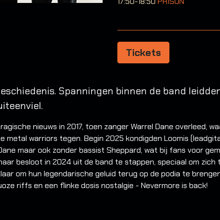
17:50-18:50
PRISON
Tickets
schiedenis. Spanningen binnen de band leidden 
iteenviel.
agische nieuws in 2017, toen zanger Warrel Dane overleed, waa
e metal warriors tegen. Begin 2025 kondigden Loomis (leadgita
 Dane maar ook zonder bassist Sheppard, wat bij fans voor ge
 maar besloot in 2024 uit de band te stappen, speciaal om zic
aar om hun legendarische geluid terug op de podia te brengen.
uoze riffs en een flinke dosis nostalgie - Nevermore is back!