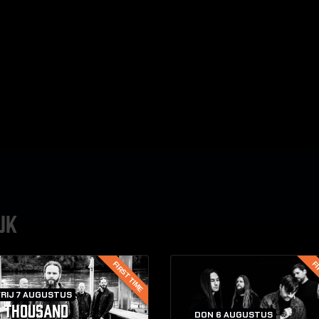
UK
FIRST TIME
FI
RIJ 7 AUGUSTUS
 THOUSAND
DON 6 AUGUSTUS