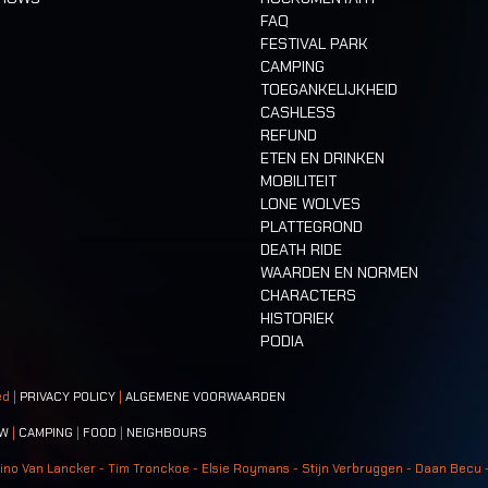
FAQ
FESTIVAL PARK
CAMPING
TOEGANKELIJKHEID
CASHLESS
REFUND
ETEN EN DRINKEN
MOBILITEIT
LONE WOLVES
PLATTEGROND
DEATH RIDE
WAARDEN EN NORMEN
CHARACTERS
HISTORIEK
PODIA
ed |
PRIVACY POLICY
|
ALGEMENE VOORWAARDEN
W
|
CAMPING
|
FOOD
|
NEIGHBOURS
ino Van Lancker - Tim Tronckoe - Elsie Roymans - Stijn Verbruggen - Daan Becu 