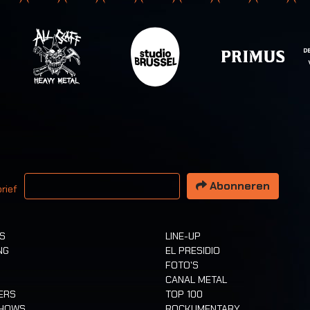
 email adres
Abonneren
rief
TS
LINE-UP
NG
EL PRESIDIO
FOTO'S
CANAL METAL
ERS
TOP 100
SHOWS
ROCKUMENTARY