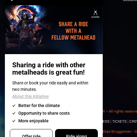
Tickets
© 2008-
2026
- Apache Productions VZW – All rights reserv
Contact:
GENERAL
|
PARTNERSHIPS
|
PRESS
|
TICKETS
|
CRE
Photos: Ann Kermans - Hans Van Hoof - Eliaz Bruggeman - G