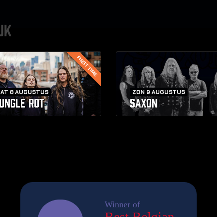
UK
FIRST TIME
ZAT 8 AUGUSTUS
ZON 9 AUGUSTUS
UNGLE ROT
SAXON