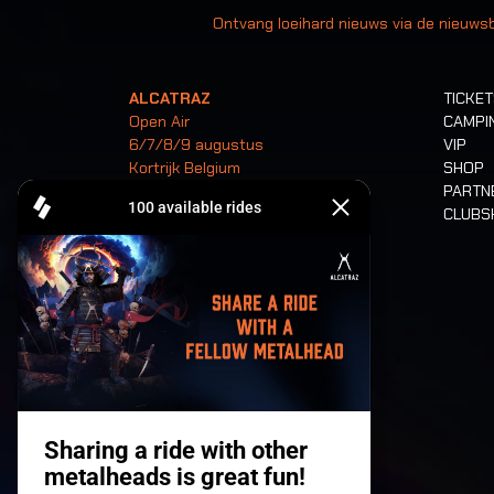
Ontvang loeihard nieuws via de nieuwsb
ALCATRAZ
TICKE
Open Air
CAMPI
6/7/8/9 augustus
VIP
Kortrijk Belgium
SHOP
PARTN
CLUB
Tickets