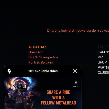
Uw
Ontvang loeihard nieuws via de nieuwsb
ALCATRAZ
TICKE
Open Air
CAMPI
6/7/8/9 augustus
VIP
Kortrijk Belgium
SHOP
PARTN
CLUB
Tickets