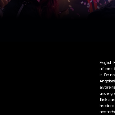
English
afkomst
is. De n
Angelsa
alvoren
undergr
flink aa
bredere 
oosterbu