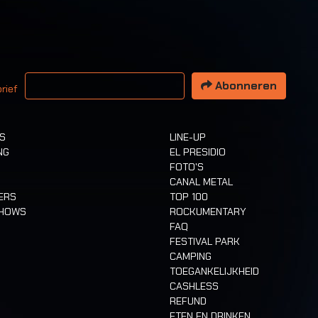
 email adres
Abonneren
rief
TS
LINE-UP
NG
EL PRESIDIO
FOTO'S
CANAL METAL
ERS
TOP 100
SHOWS
ROCKUMENTARY
FAQ
FESTIVAL PARK
CAMPING
TOEGANKELIJKHEID
CASHLESS
REFUND
ETEN EN DRINKEN