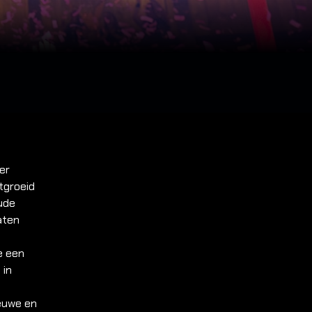
er
tgroeid
oude
aten
e een
 in
ieuwe en