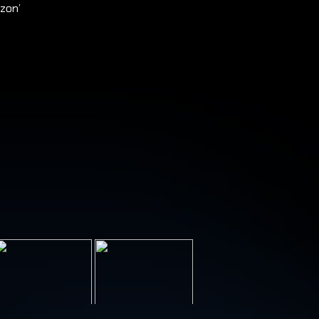
izon’