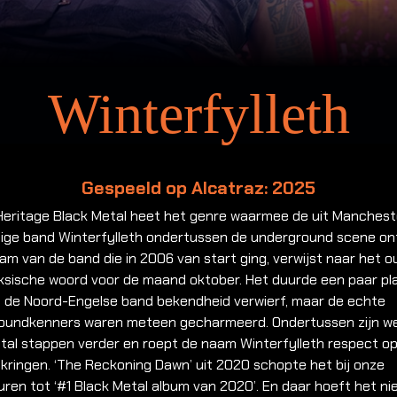
Winterfylleth
Gespeeld op Alcatraz: 2025
 Heritage Black Metal heet het genre waarmee de uit Manchest
ige band Winterfylleth ondertussen de underground scene on
aam van de band die in 2006 van start ging, verwijst naar het 
ksische woord voor de maand oktober. Het duurde een paar pl
s de Noord-Engelse band bekendheid verwierf, maar de echte
oundkenners waren meteen gecharmeerd. Ondertussen zijn w
ntal stappen verder en roept de naam Winterfylleth respect op
kringen. ‘The Reckoning Dawn’ uit 2020 schopte het bij onze
ren tot ‘#1 Black Metal album van 2020’. En daar hoeft het n