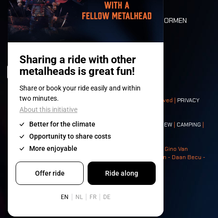
DEATH RIDE
WAARDEN EN NORMEN
CHARACTERS
HISTORIEK
PODIA
© 2008-
2026
- Apache Productions VZW – All rights reserved |
PRIVACY
POLICY
|
ALGEMENE VOORWAARDEN
Contact:
GENERAL
|
PARTNERSHIPS
|
PRESS
|
TICKETS
|
CREW
|
CAMPING
|
FOOD
|
NEIGHBOURS
Photos: Ann Kermans - Hans Van Hoof - Eliaz Bruggeman - Gino Van
Lancker - Tim Tronckoe - Elsie Roymans - Stijn Verbruggen - Daan Becu -
Claus Christa - Devid Camerlynck