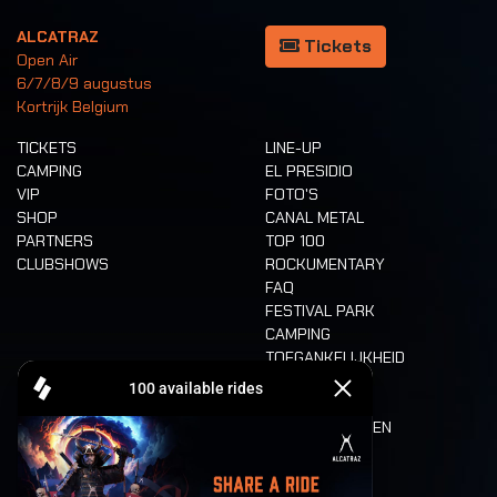
ALCATRAZ
Tickets
Open Air
6/7/8/9 augustus
Kortrijk Belgium
TICKETS
LINE-UP
CAMPING
EL PRESIDIO
VIP
FOTO'S
SHOP
CANAL METAL
PARTNERS
TOP 100
CLUBSHOWS
ROCKUMENTARY
FAQ
FESTIVAL PARK
CAMPING
TOEGANKELIJKHEID
CASHLESS
REFUND
ETEN EN DRINKEN
MOBILITEIT
LONE WOLVES
PLATTEGROND