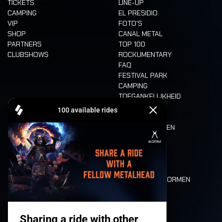
TICKETS
LINE-UP
CAMPING
EL PRESIDIO
VIP
FOTO'S
SHOP
CANAL METAL
PARTNERS
TOP 100
CLUBSHOWS
ROCKUMENTARY
FAQ
FESTIVAL PARK
CAMPING
TOEGANKELIJKHEID
CASHLESS
REFUND
ETEN EN DRINKEN
MOBILITEIT
LONE WOLVES
PLATTEGROND
DEATH RIDE
WAARDEN EN NORMEN
CHARACTERS
HISTORIEK
PODIA