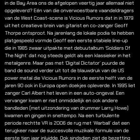
in de Bay Area ons de afgelopen veertig jaar allemaal niet
opgeleverd? Eén van die onverwoestbare vaandeldragers
van de West Coast-scene is Vicious Rumors dat in in 1979
uit het creatieve brein van gitarist en co-zanger Geoff
Thorpe ontsproot. Na jarenlang de lokale podia te hebben
platgespeeld vormde Geoff een eerste stabiele line-up
die in 1985 zwaar uitpakte met debuutalbum ‘Soldiers Of
The Night’ dat nog steeds geldt als een klassieker in het
metalgenre. Maar pas met ‘Digital Dictator’ puurde de
band de sound verder uit tot de blauwdruk van de US
power metal die Vicious Rumors in de eerste helft van de
jaren 90 ook in Europa open doekjes opleverde. In 1995 liet
zanger Carl Albert het leven in een auto-ongeval. Een
vervanger kwam er niet onmiddellijk en ook andere
bandleden (met uitzondering van drummer Larry Howe)
kwamen en gingen in sneltempo. Na een turbulente
periode rechtte VR is 2006 de rug met ‘Warball’ dat een
terugkeer naar de succesvolle muzikale formule van de
eerste tien jaar inluidde. Ook sindsdien ziet de bezetting