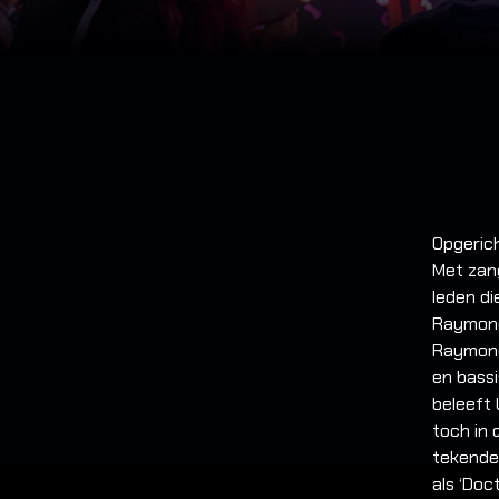
Opgerich
Met zan
leden di
Raymond 
Raymond 
en bass
beleeft 
toch in 
tekende
als ‘Doc