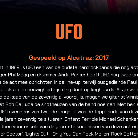
Ufo
Gespeeld op Alcatraz: 2017
t in 1969, is UFO een van de oudste hardrockbands die nog acti
ger Phil Mogg en drummer Andy Parker heeft UFO nog twee ori
e de act mee oprichtten in de line-up, terwijl oudgediende Paul
ook al een eeuwigheid zijn ding doet op keyboards. Als je we
de kaap van de zeventig al voorbij is, mogen we gitarist Vinn
ist Rob De Luca de snotneuzen van de band noemen. Met hen e
UFO overigens zijn tweede jeugd, al was de topperiode van dez
de jaren zeventig te situeren. Enfant Terrible Michael Schenke
 toen voor enkele van de grootste successen van deze act e
tor Doctor’, ‘Lights Out’, ‘Only You Can Rock Me’ en ‘Rock Botto