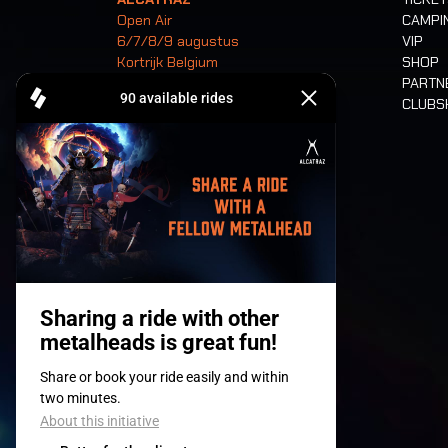
Open Air
CAMPI
6/7/8/9 augustus
VIP
Kortrijk Belgium
SHOP
PARTN
CLUB
Tickets