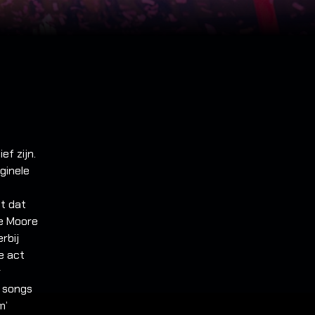
ef zijn.
ginele
et dat
ie Moore
rbij
e act
r
n songs
m’