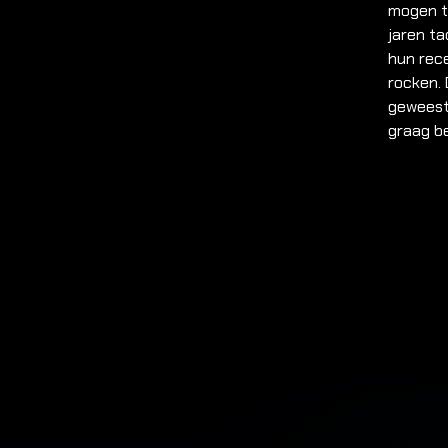
mogen t
jaren t
hun rec
rocken.
geweest 
graag be