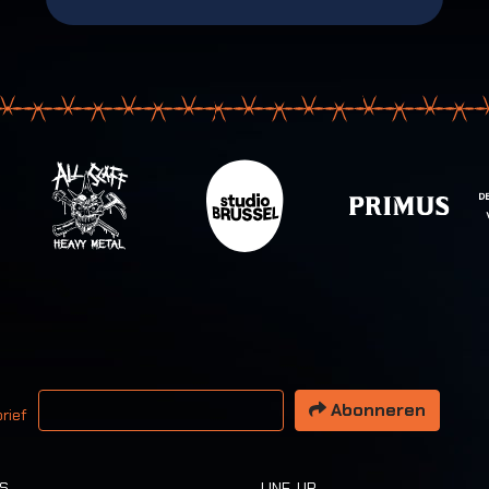
 email adres
Abonneren
rief
TS
LINE-UP