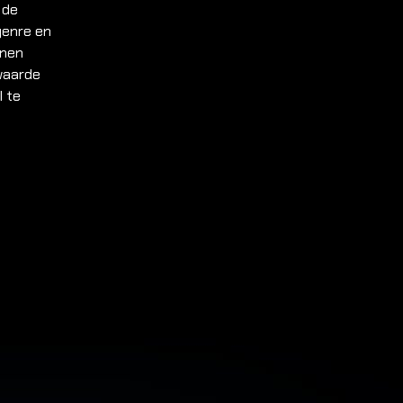
 de
genre en
nnen
 waarde
l te