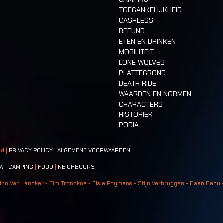
TOEGANKELIJKHEID
CASHLESS
REFUND
ETEN EN DRINKEN
MOBILITEIT
LONE WOLVES
PLATTEGROND
DEATH RIDE
WAARDEN EN NORMEN
CHARACTERS
HISTORIEK
PODIA
ed |
PRIVACY POLICY
|
ALGEMENE VOORWAARDEN
W
|
CAMPING
|
FOOD
|
NEIGHBOURS
ino Van Lancker - Tim Tronckoe - Elsie Roymans - Stijn Verbruggen - Daan Becu 