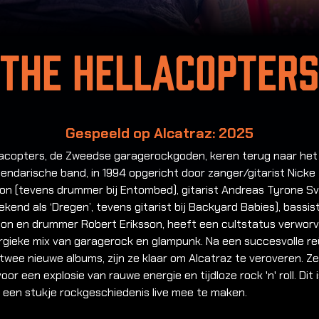
The Hellacopters
Gespeeld op Alcatraz: 2025
lacopters, de Zweedse garagerockgoden, keren terug naar het
endarische band, in 1994 opgericht door zanger/gitarist Nicke
on (tevens drummer bij Entombed), gitarist Andreas Tyrone S
ekend als ‘Dregen’, tevens gitarist bij Backyard Babies), bassi
on en drummer Robert Eriksson, heeft een cultstatus verwor
rgieke mix van garagerock en glampunk. Na een succesvolle reü
twee nieuwe albums, zijn ze klaar om Alcatraz te veroveren. Ze
oor een explosie van rauwe energie en tijdloze rock 'n' roll. Dit 
 een stukje rockgeschiedenis live mee te maken.