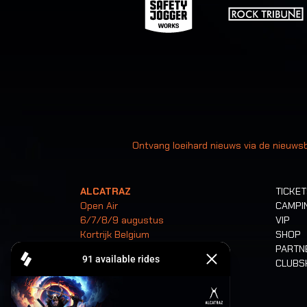
Uw
Ontvang loeihard nieuws via de nieuwsb
ALCATRAZ
TICKE
Open Air
CAMPI
6/7/8/9 augustus
VIP
Kortrijk Belgium
SHOP
PARTN
CLUB
Tickets