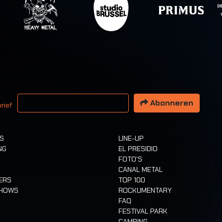
 email adres
Abonneren
rief
TS
LINE-UP
NG
EL PRESIDIO
FOTO'S
CANAL METAL
ERS
TOP 100
SHOWS
ROCKUMENTARY
FAQ
FESTIVAL PARK
CAMPING