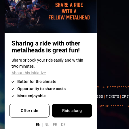
© 2008-
2026
- Apache Productions VZW – All rights reserv
Contact:
GENERAL
|
PARTNERSHIPS
|
PRESS
|
TICKETS
|
CRE
Photos: Ann Kermans - Hans Van Hoof - Eliaz Bruggeman - G