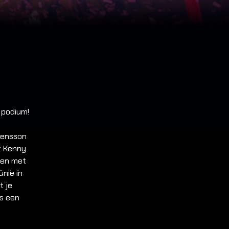
 podium!
vensson
st Kenny
ven met
nie in
t je
is een