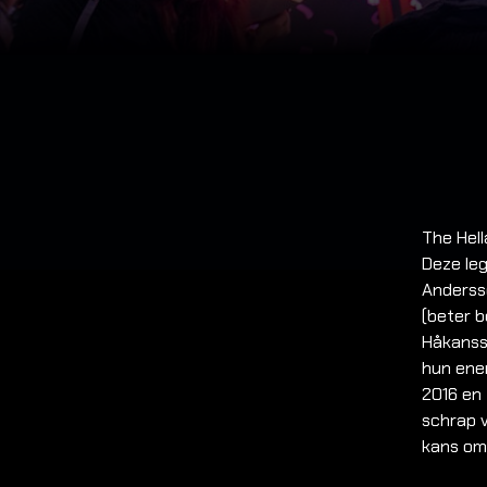
The Hel
Deze leg
Anderss
(beter b
Håkanss
hun ene
2016 en 
schrap v
kans om