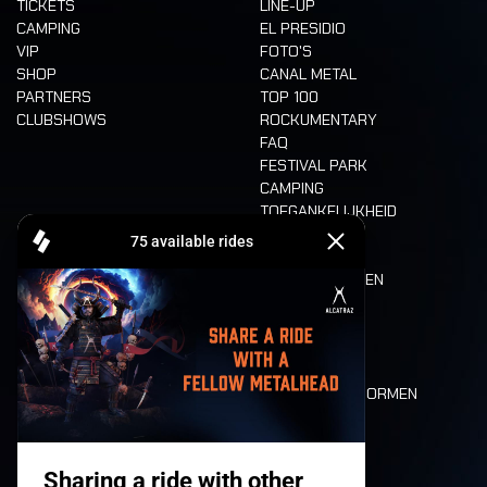
TICKETS
LINE-UP
CAMPING
EL PRESIDIO
VIP
FOTO'S
SHOP
CANAL METAL
PARTNERS
TOP 100
CLUBSHOWS
ROCKUMENTARY
FAQ
FESTIVAL PARK
CAMPING
TOEGANKELIJKHEID
CASHLESS
REFUND
ETEN EN DRINKEN
MOBILITEIT
LONE WOLVES
PLATTEGROND
DEATH RIDE
WAARDEN EN NORMEN
CHARACTERS
HISTORIEK
PODIA