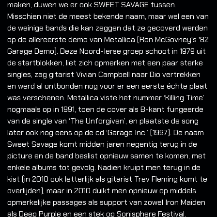
maken, duwen we er ook SWEET SAVAGE tussen.
Misschien niet de meest bekende naam, maar wel een van
de weinige bands die kan zeggen dat ze gecoverd werden
op de allereerste demo van Metallica (Ron McGovney's '82
Garage Demo). Deze Noord-Ierse groep schoot in 1979 uit
de startblokken, liet zich opmerken met een paar sterke
singles, zag gitarist Vivian Campbell naar Dio vertrekken
en werd al ontbonden nog voor er een eerste échte plaat
was verschenen. Metallica viste het nummer ‘Killing Time’
nogmaals op in 1991, toen de cover als B-kant fungeerde
van de single van ‘The Unforgiven’, en plaatste de song
later ook nog eens op de cd ‘Garage Inc.’ (1997). De naam
Sweet Savage komt midden jaren negentig terug in de
picture en de band beslist opnieuw samen te komen, met
enkele albums tot gevolg. Nadien kruipt men terug in de
kist (in 2010 ook letterlijk als gitarist Trev Fleming komt te
overlijden), maar in 2010 duikt men opnieuw op middels
opmerkelijke passages als support van zowel Iron Maiden
als Deep Purple en een stek op Sonisphere Festival.