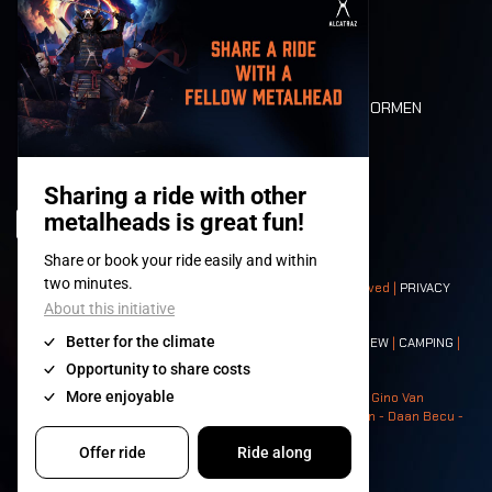
MOBILITEIT
LONE WOLVES
PLATTEGROND
DEATH RIDE
WAARDEN EN NORMEN
CHARACTERS
HISTORIEK
PODIA
© 2008-
2026
- Apache Productions VZW – All rights reserved |
PRIVACY
POLICY
|
ALGEMENE VOORWAARDEN
Contact:
GENERAL
|
PARTNERSHIPS
|
PRESS
|
TICKETS
|
CREW
|
CAMPING
|
FOOD
|
NEIGHBOURS
Photos: Ann Kermans - Hans Van Hoof - Eliaz Bruggeman - Gino Van
Lancker - Tim Tronckoe - Elsie Roymans - Stijn Verbruggen - Daan Becu -
Claus Christa - Devid Camerlynck