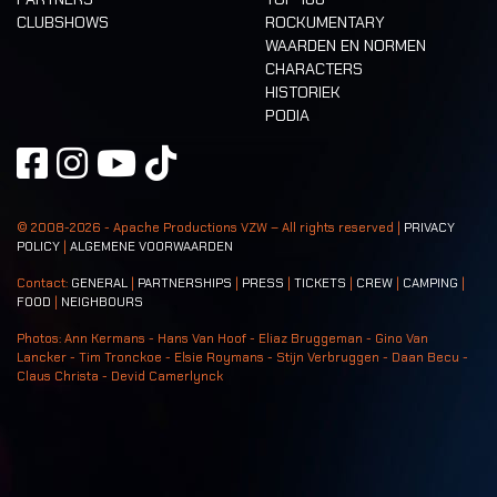
CLUBSHOWS
ROCKUMENTARY
WAARDEN EN NORMEN
CHARACTERS
HISTORIEK
PODIA
© 2008-
2026
- Apache Productions VZW – All rights reserved |
PRIVACY
POLICY
|
ALGEMENE VOORWAARDEN
Contact:
GENERAL
|
PARTNERSHIPS
|
PRESS
|
TICKETS
|
CREW
|
CAMPING
|
FOOD
|
NEIGHBOURS
Photos: Ann Kermans - Hans Van Hoof - Eliaz Bruggeman - Gino Van
Lancker - Tim Tronckoe - Elsie Roymans - Stijn Verbruggen - Daan Becu -
Claus Christa - Devid Camerlynck