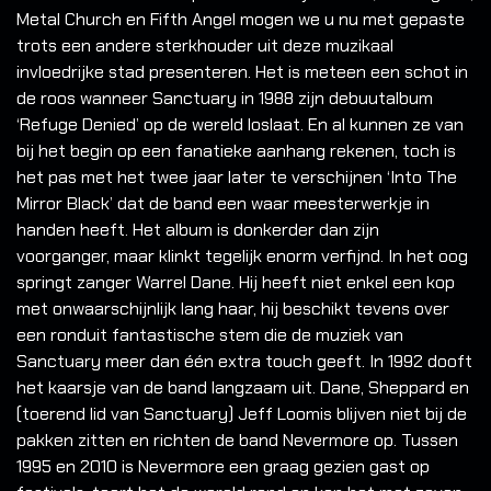
Metal Church en Fifth Angel mogen we u nu met gepaste
trots een andere sterkhouder uit deze muzikaal
invloedrijke stad presenteren. Het is meteen een schot in
de roos wanneer Sanctuary in 1988 zijn debuutalbum
‘Refuge Denied’ op de wereld loslaat. En al kunnen ze van
bij het begin op een fanatieke aanhang rekenen, toch is
het pas met het twee jaar later te verschijnen ‘Into The
Mirror Black’ dat de band een waar meesterwerkje in
handen heeft. Het album is donkerder dan zijn
voorganger, maar klinkt tegelijk enorm verfijnd. In het oog
springt zanger Warrel Dane. Hij heeft niet enkel een kop
met onwaarschijnlijk lang haar, hij beschikt tevens over
een ronduit fantastische stem die de muziek van
Sanctuary meer dan één extra touch geeft. In 1992 dooft
het kaarsje van de band langzaam uit. Dane, Sheppard en
(toerend lid van Sanctuary) Jeff Loomis blijven niet bij de
pakken zitten en richten de band Nevermore op. Tussen
1995 en 2010 is Nevermore een graag gezien gast op