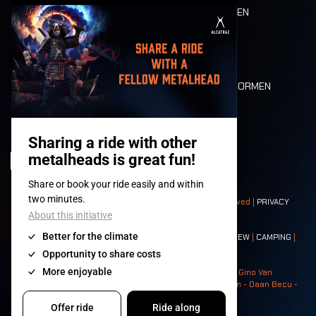
ETEN EN DRINKEN
MOBILITEIT
LONE WOLVES
PLATTEGROND
DEATH RIDE
WAARDEN EN NORMEN
CHARACTERS
HISTORIEK
PODIA
© 2008-
2026
- Apache Productions VZW – All rights reserved |
PRIVACY
POLICY
|
ALGEMENE VOORWAARDEN
Contact:
GENERAL
|
PARTNERSHIPS
|
PRESS
|
TICKETS
|
CREW
|
CAMPING
|
FOOD
|
NEIGHBOURS
Photos: Ann Kermans - Hans Van Hoof - Eliaz Bruggeman - Gino Van
Lancker - Tim Tronckoe - Elsie Roymans - Stijn Verbruggen - Daan Becu -
Claus Christa - Devid Camerlynck