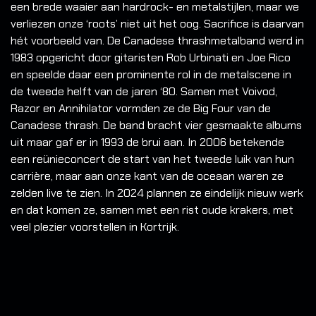
een brede waaier aan hardrock- en metalstijlen, maar we
verliezen onze ‘roots’ niet uit het oog.
Sacrifice is daarvan
hét voorbeeld van. De Canadese thrashmetalband werd in
1983 opgericht door gitaristen Rob Urbinati en Joe Rico
en speelde daar een prominente rol in de metalscene in
de tweede helft van de jaren ‘80. Samen met Voivod,
Razor en Annihilator vormden ze de Big Four van de
Canadese thrash. De band bracht vier gesmaakte albums
uit maar gaf er in 1993 de brui aan. In 2006 betekende
een reünieconcert de start van het tweede luik van hun
carrière, maar aan onze kant van de oceaan waren ze
zelden live te zien. In 2024 plannen ze eindelijk nieuw werk
en dat komen ze, samen met een rist oude krakers, met
veel plezier voorstellen in Kortrijk.