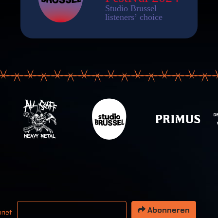
 email adres
Abonneren
rief