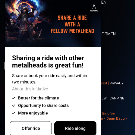
ETEN EN DRINKEN
MOBILITEIT
LONE WOLVES
PLATTEGROND
DEATH RIDE
WAARDEN EN NORMEN
CHARACTERS
HISTORIEK
PODIA
© 2008-
2026
- Apache Productions VZW – All rights reserved |
PRIVACY
POLICY
|
ALGEMENE VOORWAARDEN
Contact:
GENERAL
|
PARTNERSHIPS
|
PRESS
|
TICKETS
|
CREW
|
CAMPING
|
FOOD
|
NEIGHBOURS
Photos: Ann Kermans - Hans Van Hoof - Eliaz Bruggeman - Gino Van
Lancker - Tim Tronckoe - Elsie Roymans - Stijn Verbruggen - Daan Becu -
Claus Christa - Devid Camerlynck