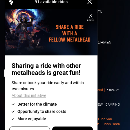
REFUND
ETEN EN DRINKEN
MOBILITEIT
LONE WOLVES
PLATTEGROND
DEATH RIDE
WAARDEN EN NORMEN
CHARACTERS
HISTORIEK
PODIA
© 2008-
2026
- Apache Productions VZW – All rights reserved |
PRIVACY
POLICY
|
ALGEMENE VOORWAARDEN
Contact:
GENERAL
|
PARTNERSHIPS
|
PRESS
|
TICKETS
|
CREW
|
CAMPING
|
FOOD
|
NEIGHBOURS
Photos: Ann Kermans - Hans Van Hoof - Eliaz Bruggeman - Gino Van
Lancker - Tim Tronckoe - Elsie Roymans - Stijn Verbruggen - Daan Becu -
Claus Christa - Devid Camerlynck