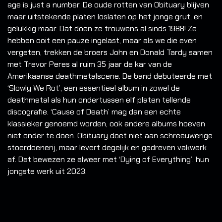
age is just a number. De oude rotten van Obituary blijven
maar uitstekende platen loslaten op het jonge grut, en
gelukkig maar. Dat doen ze trouwens al sinds 1988! Ze
hebben ooit een pauze ingelast, maar als we die even
vergeten, trekken de broers John en Donald Tardy samen
met Trevor Peres al ruim 35 jaar de kar van de
Amerikaanse deathmetalscene. De band debuteerde met
‘Slowly We Rot’, een essentieel album in zowel de
deathmetal als hun ondertussen elf platen tellende
discografie. ‘Cause of Death’ mag dan een echte
klassieker genoemd worden, ook andere albums hoeven
niet onder te doen. Obituary doet niet aan schreeuwerige
stoerdoenerij, maar levert degelijk en gedreven vakwerk
af. Dat bewezen ze alweer met ‘Dying of Everything’, hun
jongste werk uit 2023.