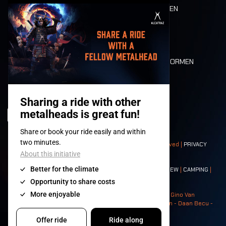
ETEN EN DRINKEN
MOBILITEIT
LONE WOLVES
PLATTEGROND
DEATH RIDE
WAARDEN EN NORMEN
CHARACTERS
HISTORIEK
PODIA
© 2008-
2026
- Apache Productions VZW – All rights reserved |
PRIVACY
POLICY
|
ALGEMENE VOORWAARDEN
Contact:
GENERAL
|
PARTNERSHIPS
|
PRESS
|
TICKETS
|
CREW
|
CAMPING
|
FOOD
|
NEIGHBOURS
Photos: Ann Kermans - Hans Van Hoof - Eliaz Bruggeman - Gino Van
Lancker - Tim Tronckoe - Elsie Roymans - Stijn Verbruggen - Daan Becu -
Claus Christa - Devid Camerlynck