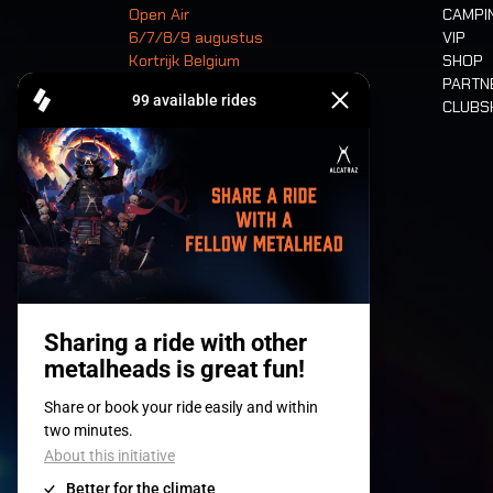
Open Air
CAMPI
6/7/8/9 augustus
VIP
Kortrijk Belgium
SHOP
PARTN
CLUB
Tickets