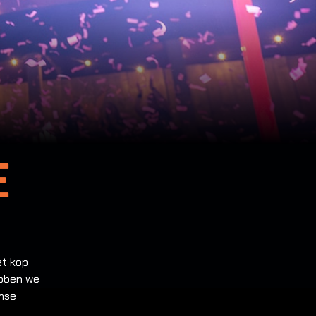
e
et kop
ebben we
anse