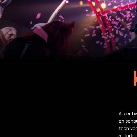
Als er b
en schou
toch vo
melodie