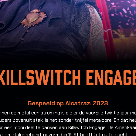
Killswitch Engag
Gespeeld op Alcatraz: 2023
innen de metal een stroming is die er de voorbije twintig jaar m
ders bovenuit stak, is het zonder twijfel metalcore. En dat h
or een mooi deel te danken aan Killswitch Engage. De Amerika
uze metalcoreband, gevormd in 1999, heeft tot nu toe acht