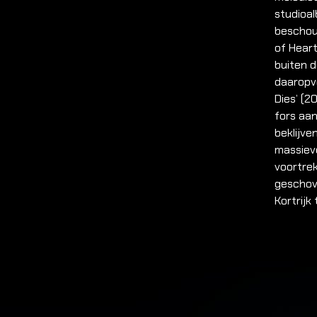
studioa
beschou
of Hear
buiten 
daaropvo
Dies’ (2
fors aan
beklijv
massieve
voortre
geschove
Kortrij