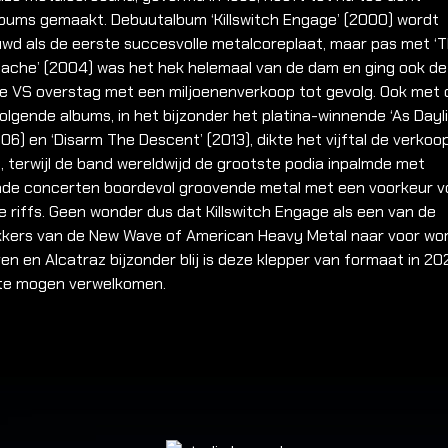
lbums gemaakt. Debuutalbum ‘Killswitch Engage’ (2000) wordt
wd als de eerste succesvolle metalcoreplaat, maar pas met ‘
tache’ (2004) was het hek helemaal van de dam en ging ook de
de VS overstag met een miljoenenverkoop tot gevolg. Ook met 
lgende albums, in het bijzonder het platina-winnende ‘As Dayl
006) en ‘Disarm The Descent’ (2013), dikte het vijftal de verkoo
, terwijl de band wereldwijd de grootste podia inpalmde met
ende concerten boordevol groovende metal met een voorkeur v
 riffs. Geen wonder dus dat Killswitch Engage als een van de
kkers van de New Wave of American Heavy Metal naar voor wo
n en Alcatraz bijzonder blij is deze klepper van formaat in 20
k te mogen verwelkomen.