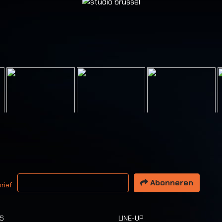
 email adres
Abonneren
rief
TS
LINE-UP