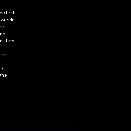
The End
 wereld
de
ight
pcijfers
oor
rdt
23 in