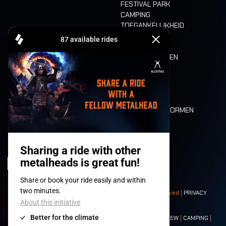
FESTIVAL PARK
CAMPING
TOEGANKELIJKHEID
CASHLESS
REFUND
ETEN EN DRINKEN
MOBILITEIT
LONE WOLVES
PLATTEGROND
DEATH RIDE
WAARDEN EN NORMEN
CHARACTERS
HISTORIEK
PODIA
© 2008-
2026
- Apache Productions VZW – All rights reserved |
PRIVACY
POLICY
|
ALGEMENE VOORWAARDEN
Contact:
GENERAL
|
PARTNERSHIPS
|
PRESS
|
TICKETS
|
CREW
|
CAMPING
|