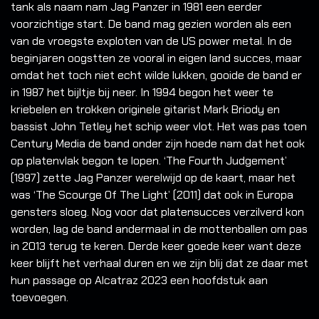
tank als naam nam Jag Panzer in 1981 een eerder
voorzichtige start. De band mag gezien worden als een
van de vroegste exploten van de US power metal. In de
beginjaren oogstten ze vooral in eigen land succes, maar
omdat het toch niet echt wilde lukken, gooide de band er
in 1987 het bijltje bij neer. In 1994 begon het weer te
kriebelen en trokken originele gitarist Mark Briody en
bassist John Tetley het schip weer vlot. Het was pas toen
Century Media de band onder zijn hoede nam dat het ook
op platenvlak begon te lopen. ‘The Fourth Judgement’
(1997) zette Jag Panzer werelwijd op de kaart, maar het
was ‘The Scourge Of The Light’ (2011) dat ook in Europa
gensters sloeg. Nog voor dat platensucces verzilverd kon
worden, lag de band andermaal in de mottenballen om pas
in 2013 terug te keren. Derde keer goede keer want deze
keer blijft het verhaal duren en we zijn blij dat ze daar met
hun passage op Alcatraz 2023 een hoofdstuk aan
toevoegen.