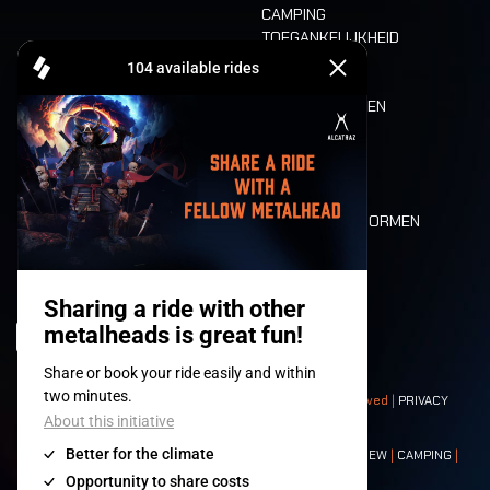
CAMPING
TOEGANKELIJKHEID
CASHLESS
REFUND
ETEN EN DRINKEN
MOBILITEIT
LONE WOLVES
PLATTEGROND
DEATH RIDE
WAARDEN EN NORMEN
CHARACTERS
HISTORIEK
PODIA
© 2008-
2026
- Apache Productions VZW – All rights reserved |
PRIVACY
POLICY
|
ALGEMENE VOORWAARDEN
Contact:
GENERAL
|
PARTNERSHIPS
|
PRESS
|
TICKETS
|
CREW
|
CAMPING
|
FOOD
|
NEIGHBOURS