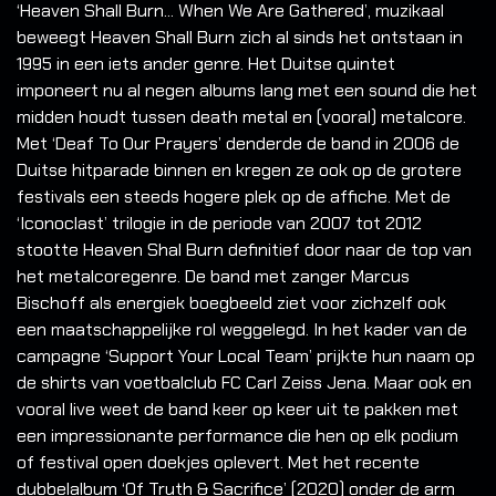
‘Heaven Shall Burn... When We Are Gathered’, muzikaal
beweegt Heaven Shall Burn zich al sinds het ontstaan in
1995 in een iets ander genre. Het Duitse quintet
imponeert nu al negen albums lang met een sound die het
midden houdt tussen death metal en (vooral) metalcore.
Met ‘Deaf To Our Prayers’ denderde de band in 2006 de
Duitse hitparade binnen en kregen ze ook op de grotere
festivals een steeds hogere plek op de affiche. Met de
‘Iconoclast’ trilogie in de periode van 2007 tot 2012
stootte Heaven Shal Burn definitief door naar de top van
het metalcoregenre. De band met zanger Marcus
Bischoff als energiek boegbeeld ziet voor zichzelf ook
een maatschappelijke rol weggelegd. In het kader van de
campagne ‘Support Your Local Team’ prijkte hun naam op
de shirts van voetbalclub FC Carl Zeiss Jena. Maar ook en
vooral live weet de band keer op keer uit te pakken met
een impressionante performance die hen op elk podium
of festival open doekjes oplevert. Met het recente
dubbelalbum ‘Of Truth & Sacrifice’ (2020) onder de arm