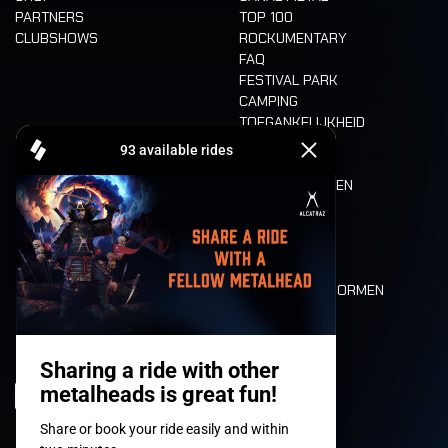
PARTNERS
TOP 100
CLUBSHOWS
ROCKUMENTARY
FAQ
FESTIVAL PARK
CAMPING
TOEGANKELIJKHEID
CASHLESS
REFUND
ETEN EN DRINKEN
MOBILITEIT
LONE WOLVES
PLATTEGROND
DEATH RIDE
WAARDEN EN NORMEN
CHARACTERS
HISTORIEK
PODIA