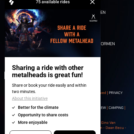
REFUND
ETEN EN DRINKEN
MOBILITEIT
LONE WOLVES
PLATTEGROND
DEATH RIDE
WAARDEN EN NORMEN
CHARACTERS
HISTORIEK
PODIA
© 2008-
2026
- Apache Productions VZW – All rights reserved |
PRIVACY
POLICY
|
ALGEMENE VOORWAARDEN
Contact:
GENERAL
|
PARTNERSHIPS
|
PRESS
|
TICKETS
|
CREW
|
CAMPING
|
FOOD
|
NEIGHBOURS
Photos: Ann Kermans - Hans Van Hoof - Eliaz Bruggeman - Gino Van
Lancker - Tim Tronckoe - Elsie Roymans - Stijn Verbruggen - Daan Becu -
Claus Christa - Devid Camerlynck