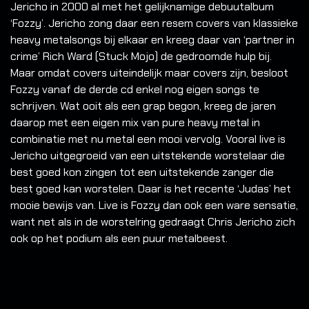
Jericho in 2000 al met het gelijknamige debuutalbum
‘Fozzy’. Jericho zong daar een resem covers van klassieke
heavy metalsongs bij elkaar en kreeg daar van ‘partner in
crime’ Rich Ward (Stuck Mojo) de gedroomde hulp bij.
Maar omdat covers uiteindelijk maar covers zijn, besloot
Fozzy vanaf de derde cd enkel nog eigen songs te
schrijven. Wat ooit als een grap begon, kreeg de jaren
daarop met een eigen mix van pure heavy metal in
combinatie met nu metal een mooi vervolg. Vooral live is
Jericho uitgegroeid van een uitstekende worstelaar die
best goed kon zingen tot een uitstekende zanger die
best goed kan worstelen. Daar is het recente ‘Judas’ het
mooie bewijs van. Live is Fozzy dan ook een ware sensatie,
want net als in de worstelring gedraagt Chris Jericho zich
ook op het podium als een puur metalbeest.