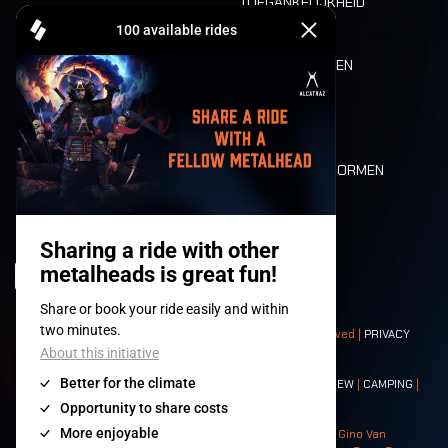
TOEGANKELIJKHEID
CASHLESS
REFUND
ETEN EN DRINKEN
MOBILITEIT
LONE WOLVES
PLATTEGROND
DEATH RIDE
WAARDEN EN NORMEN
CHARACTERS
HISTORIEK
PODIA
© 2008-
2026
- Apache Productions VZW – All rights reserved |
PRIVACY
POLICY
|
ALGEMENE VOORWAARDEN
Contact:
GENERAL
|
PARTNERSHIPS
|
PRESS
|
TICKETS
|
CREW
|
CAMPING
|
FOOD
|
NEIGHBOURS
Photos: Ann Kermans - Hans Van Hoof - Eliaz Bruggeman - Gino Van