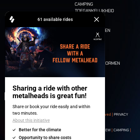
CAMPING
TOEGANKELIJKHEID
CASHLESS
REFUND
ETEN EN DRINKEN
MOBILITEIT
LONE WOLVES
PLATTEGROND
DEATH RIDE
WAARDEN EN NORMEN
CHARACTERS
HISTORIEK
PODIA
© 2008-
2026
- Apache Productions VZW – All rights reserved |
PRIVACY
POLICY
|
ALGEMENE VOORWAARDEN
Contact:
GENERAL
|
PARTNERSHIPS
|
PRESS
|
TICKETS
|
CREW
|
CAMPING
|
FOOD
|
NEIGHBOURS