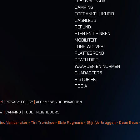
FESTIVAL PARK
CAMPING
TOEGANKELIJKHEID
CASHLESS
REFUND
ETEN EN DRINKEN
MOBILITEIT
LONE WOLVES
PLATTEGROND
DEATH RIDE
WAARDEN EN NORMEN
CHARACTERS
HISTORIEK
PODIA
ed |
PRIVACY POLICY
|
ALGEMENE VOORWAARDEN
W
|
CAMPING
|
FOOD
|
NEIGHBOURS
ino Van Lancker - Tim Tronckoe - Elsie Roymans - Stijn Verbruggen - Daan Becu 