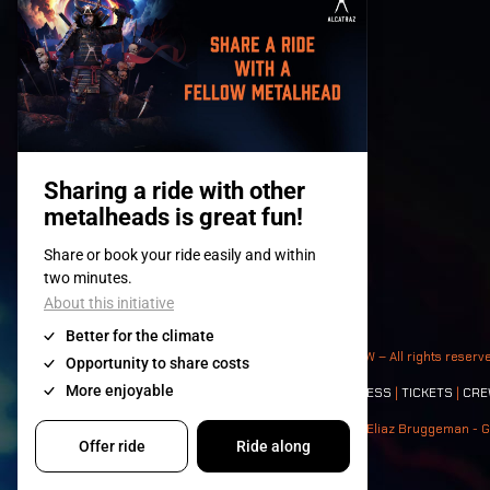
© 2008-
2026
- Apache Productions VZW – All rights reserv
Contact:
GENERAL
|
PARTNERSHIPS
|
PRESS
|
TICKETS
|
CRE
Photos: Ann Kermans - Hans Van Hoof - Eliaz Bruggeman - G