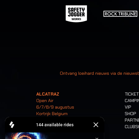
Uw
Ontvang loeihard nieuws via de nieuwsb
ALCATRAZ
TICKE
Open Air
CAMPI
6/7/8/9 augustus
VIP
Kortrijk Belgium
SHOP
PARTN
CLUB
Tickets