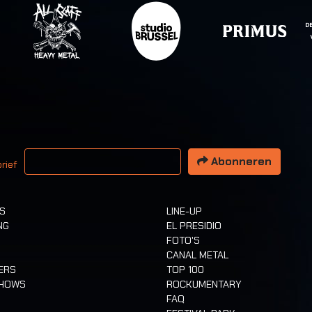
 email adres
Abonneren
rief
TS
LINE-UP
NG
EL PRESIDIO
FOTO'S
CANAL METAL
ERS
TOP 100
SHOWS
ROCKUMENTARY
FAQ