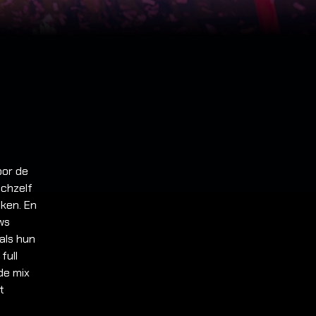
oor de
ichzelf
eken. En
ows
als hun
full
de mix
t