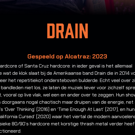
Drain
Gespeeld op Alcatraz: 2023
ardcore of Santa Cruz hardcore: in ieder geval is het allemaal
 wat de klok slaat bij de Amerikaanse band Drain die in 2014 v
eer het repetitiekot ondersteboven bulderde. Echt veel over z
 bandleden niet los, ze laten de muziek liever voor zichzelf spr
t, vooral op live vlak, wel een en ander over te zeggen. Hun sh
 doorgaans nogal chaotisch maar druipen van de energie, net 
s ‘Over Thinking’ (2016) en ‘Time Enough At Last’ (2017), en hun 
alifornia Cursed’ (2020) waar het viertal de modern aanvoelen
sieke 80/90’s hardcore met korstige thrash metal verder heef
ctioneerd.