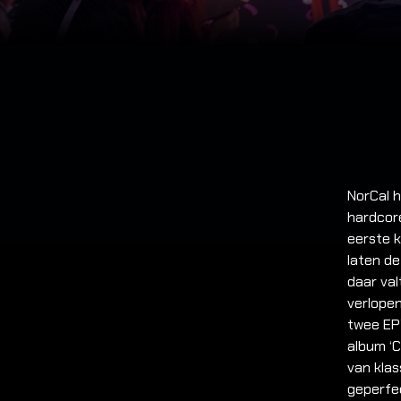
NorCal h
hardcore
eerste k
laten de
daar val
verlopen
twee EP’
album ‘C
van klas
geperfe