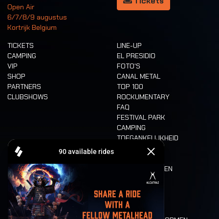
Tickets
Open Air
6/7/8/9 augustus
Kortrijk Belgium
TICKETS
LINE-UP
CAMPING
EL PRESIDIO
VIP
FOTO'S
SHOP
CANAL METAL
PARTNERS
TOP 100
CLUBSHOWS
ROCKUMENTARY
FAQ
FESTIVAL PARK
CAMPING
TOEGANKELIJKHEID
CASHLESS
REFUND
ETEN EN DRINKEN
MOBILITEIT
LONE WOLVES
PLATTEGROND
DEATH RIDE