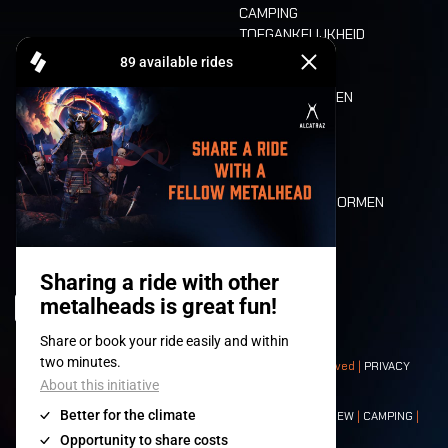
CAMPING
TOEGANKELIJKHEID
CASHLESS
REFUND
ETEN EN DRINKEN
MOBILITEIT
LONE WOLVES
PLATTEGROND
DEATH RIDE
WAARDEN EN NORMEN
CHARACTERS
HISTORIEK
PODIA
© 2008-
2026
- Apache Productions VZW – All rights reserved |
PRIVACY
POLICY
|
ALGEMENE VOORWAARDEN
Contact:
GENERAL
|
PARTNERSHIPS
|
PRESS
|
TICKETS
|
CREW
|
CAMPING
|
FOOD
|
NEIGHBOURS