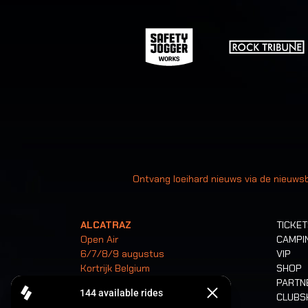
Uw
Ontvang loeihard nieuws via de nieuwsb
ALCATRAZ
TICKE
Open Air
CAMPI
6/7/8/9 augustus
VIP
Kortrijk Belgium
SHOP
PARTN
CLUB
Tickets