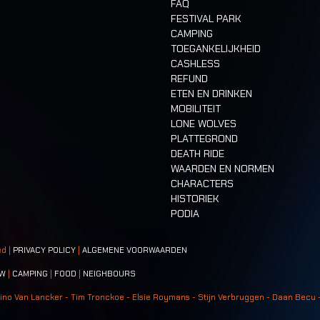
FAQ
FESTIVAL PARK
CAMPING
TOEGANKELIJKHEID
CASHLESS
REFUND
ETEN EN DRINKEN
MOBILITEIT
LONE WOLVES
PLATTEGROND
DEATH RIDE
WAARDEN EN NORMEN
CHARACTERS
HISTORIEK
PODIA
ed |
PRIVACY POLICY
|
ALGEMENE VOORWAARDEN
W
|
CAMPING
|
FOOD
|
NEIGHBOURS
ino Van Lancker - Tim Tronckoe - Elsie Roymans - Stijn Verbruggen - Daan Becu 