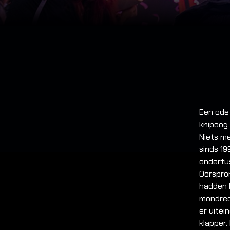
Een ode 
knipoog 
Niets m
sinds 19
ondertu
Oorspron
hadden l
mondrec
er uitei
klapper