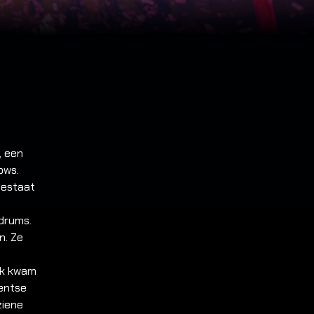
, een
ows.
bestaat
drums.
n. Ze
rk kwam
centse
ziene