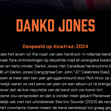
Danko Jones
Gespeeld op Alcatraz: 2024
aan het leven ‘on the road’ van een hardrock-‘n-rollende band
naar fijne ontmoetingen op diezelfde road én energieke livesh
eer en niets minder: Danko Jones. Het Canadese hardrocktrio 
96 uit Danko Jones (zang/gitaar) en John "JC" Calabrese (bas),
ssen al meer dan tien jaar geruggensteund door Rich Knox op 
kelijk waren ze niet eens van plan om een album uit te brenge
iever dat de live-reputatie van de band zich via mond-tot-
lame zou verspreiden en dat is zonder meer gelukt! Platenwe
ndelijk wel, met het uitstekende ‘Electric Sounds’ (2023) als re
. Het constante toeren maakt de band wereldwijd tot graag ge