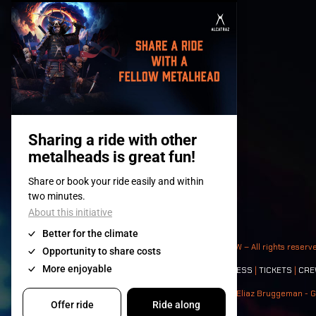
© 2008-
2026
- Apache Productions VZW – All rights reserv
Contact:
GENERAL
|
PARTNERSHIPS
|
PRESS
|
TICKETS
|
CRE
Photos: Ann Kermans - Hans Van Hoof - Eliaz Bruggeman - G