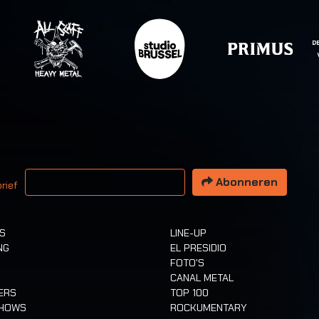
 email adres
Abonneren
rief
TS
LINE-UP
NG
EL PRESIDIO
FOTO'S
CANAL METAL
ERS
TOP 100
SHOWS
ROCKUMENTARY