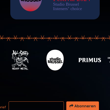
 email adres
Abonneren
rief