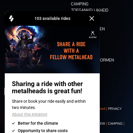
CAMPING
TOEGANKELIJKHEID
CASHLESS
REFUND
ETEN EN DRINKEN
MOBILITEIT
LONE WOLVES
PLATTEGROND
DEATH RIDE
WAARDEN EN NORMEN
CHARACTERS
HISTORIEK
PODIA
© 2008-
2026
- Apache Productions VZW – All rights reserved |
PRIVACY
POLICY
|
ALGEMENE VOORWAARDEN
Contact:
GENERAL
|
PARTNERSHIPS
|
PRESS
|
TICKETS
|
CREW
|
CAMPING
|
FOOD
|
NEIGHBOURS