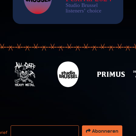
 email adres
Abonneren
rief