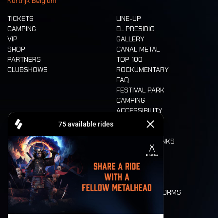
Kortrijk Belgium
TICKETS
LINE-UP
CAMPING
EL PRESIDIO
VIP
GALLERY
SHOP
CANAL METAL
PARTNERS
TOP 100
CLUBSHOWS
ROCKUMENTARY
FAQ
FESTIVAL PARK
CAMPING
ACCESSIBILITY
CASHLESS
REFUND
FOOD AND DRINKS
MOBILITY
LONE WOLVES
FLOOR PLAN
DEATH RIDE
VALUES AND NORMS
CHARACTERS
HISTORY