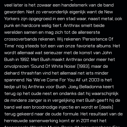
veel later is het zowaar een handelsmerk van de band
geworden. Niet zo verwonderlijk eigenlijk want de New
Yorkers zijn opgegroeid in een stad waar, naast metal, ook
punk en hardcore welig tiert. Anthrax smelt beide
werelden samen en mag zich tot de allereerste
crossoverbands rekenen. Wij rekenen ‘Persistence Of
Time’ nog steeds tot een van onze favoriete albums. Het
wordt allemaal wat serieuzer met de komst van John
Bush in 1992. Met Bush maakt Anthrax onder meer het
onvolprezen ‘Sound Of White Noise’ (1993), maar de
diehard thrashfan vind het allemaal net iets minder
spannend. Na ‘We’ve Come For You All’ uit 2003 is het
liedje uit bij Anthrax voor Bush. Joey Belladonna keert
terug op het oude nest en ondanks dat hij waarschijnlijk
de mindere zanger is in vergelijking met Bush geeft hij de
band wel een broodnodige injectie en wordt er (deels)
terug gekeerd naar de oude formule. Het resultaat van de
hernieuwde samenwerking komt er in 2011 met het