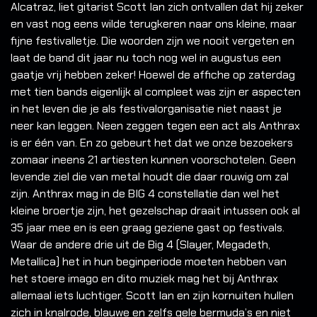
Alcatraz, liet gitarist Scott Ian zich ontvallen dat hij zeker
en vast nog eens wilde terugkeren naar ons kleine, maar
fijne festivalletje. Die woorden zijn we nooit vergeten en
laat de band dit jaar nu toch nog wel in augustus een
gaatje vrij hebben zeker! Hoewel de affiche op zaterdag
met tien bands eigenlijk al compleet was zijn er aspecten
in het leven die je als festivalorganisatie niet naast je
neer kan leggen. Neen zeggen tegen een act als Anthrax
is er één van. En zo gebeurt het dat we onze bezoekers
zomaar ineens 21 artiesten kunnen voorschotelen. Geen
levende ziel die van metal houdt die daar rouwig om zal
zijn. Anthrax mag in de BIG 4 constellatie dan wel het
kleine broertje zijn, het gezelschap draait intussen ook al
35 jaar mee en is een graag geziene gast op festivals.
Waar de andere drie uit de Big 4 (Slayer, Megadeth,
Metallica) het in hun beginperiode moeten hebben van
het stoere imago en dito muziek mag het bij Anthrax
allemaal iets luchtiger. Scott Ian en zijn kornuiten hullen
zich in knalrode, blauwe en zelfs gele bermuda’s en niet