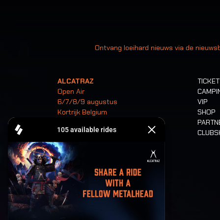
Uw
Ontvang loeihard nieuws via de nieuwsb
ALCATRAZ
TICKE
Open Air
CAMPI
6/7/8/9 augustus
VIP
Kortrijk Belgium
SHOP
PARTN
CLUB
Tickets