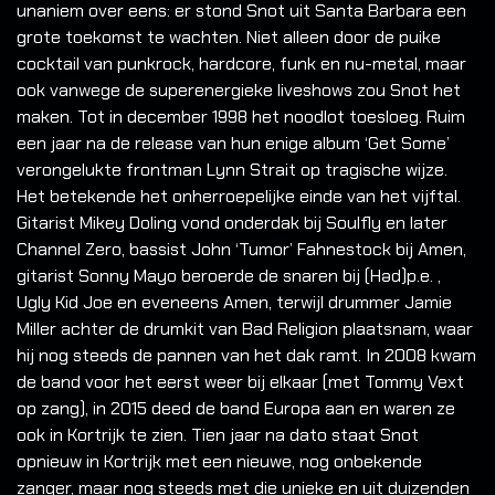
unaniem over eens: er stond Snot uit Santa Barbara een
grote toekomst te wachten. Niet alleen door de puike
cocktail van punkrock, hardcore, funk en nu-metal, maar
ook vanwege de superenergieke liveshows zou Snot het
maken. Tot in december 1998 het noodlot toesloeg. Ruim
een jaar na de release van hun enige album ‘Get Some’
verongelukte frontman Lynn Strait op tragische wijze.
Het betekende het onherroepelijke einde van het vijftal.
Gitarist Mikey Doling vond onderdak bij Soulfly en later
Channel Zero, bassist John ‘Tumor’ Fahnestock bij Amen,
gitarist Sonny Mayo beroerde de snaren bij (Həd)p.e. ,
Ugly Kid Joe en eveneens Amen, terwijl drummer Jamie
Miller achter de drumkit van Bad Religion plaatsnam, waar
hij nog steeds de pannen van het dak ramt. In 2008 kwam
de band voor het eerst weer bij elkaar (met Tommy Vext
op zang), in 2015 deed de band Europa aan en waren ze
ook in Kortrijk te zien. Tien jaar na dato staat Snot
opnieuw in Kortrijk met een nieuwe, nog onbekende
zanger, maar nog steeds met die unieke en uit duizenden