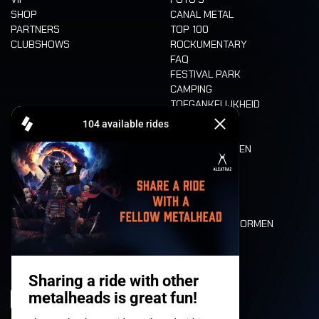
SHOP
CANAL METAL
PARTNERS
TOP 100
CLUBSHOWS
ROCKUMENTARY
FAQ
FESTIVAL PARK
CAMPING
TOEGANKELIJKHEID
CASHLESS
REFUND
ETEN EN DRINKEN
MOBILITEIT
LONE WOLVES
PLATTEGROND
DEATH RIDE
WAARDEN EN NORMEN
CHARACTERS
HISTORIEK
PODIA