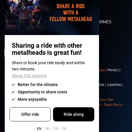
LONE WOLVES
PLAN
DEATH RIDE
VALEURS ET NORMES
CHARACTERS
HISTOIRE
SCÈNES
© 2008-
2026
- Apache Productions VZW – All rights reserved |
PRIVACY
POLICY
|
CONDITIONS GÉNÉRALES
Contact:
GENERAL
|
PARTNERSHIPS
|
PRESS
|
TICKETS
|
CREW
|
CAMPING
|
FOOD
|
NEIGHBOURS
Photos: Ann Kermans - Hans Van Hoof - Eliaz Bruggeman - Gino Van
Lancker - Tim Tronckoe - Elsie Roymans - Stijn Verbruggen - Daan Becu -
Claus Christa - Devid Camerlynck