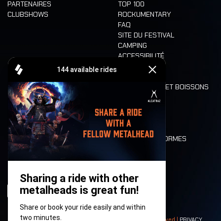
PARTENAIRES
TOP 100
CLUBSHOWS
ROCKUMENTARY
FAQ
SITE DU FESTIVAL
CAMPING
ACCESSIBILITÉ
CASHLESS
REFUND
ALIMENTATION ET BOISSONS
MOBILITÉ
LONE WOLVES
PLAN
DEATH RIDE
VALEURS ET NORMES
CHARACTERS
HISTOIRE
SCÈNES
© 2008-
2026
- Apache Productions VZW – All rights reserved |
PRIVACY