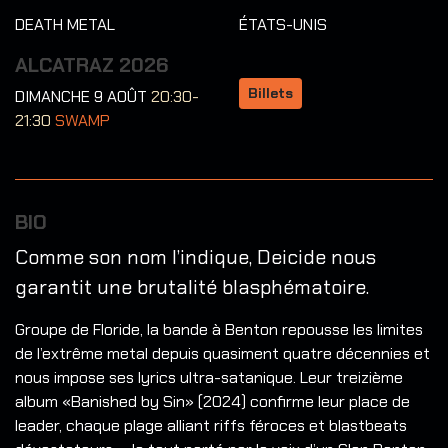
DEATH METAL
ÉTATS-UNIS
ALCATRAZ 2026
Billets
DIMANCHE 9 AOÛT
20:30-
21:30
SWAMP
BIO
Comme son nom l’indique, Deicide nous
garantit une brutalité blasphématoire.
Groupe de Floride, la bande à Benton repousse les limites
de l’extrême metal depuis quasiment quatre décennies et
nous impose ses lyrics ultra-satanique. Leur treizième
album «Banished by Sin» (2024) confirme leur place de
leader, chaque plage alliant riffs féroces et blastbeats