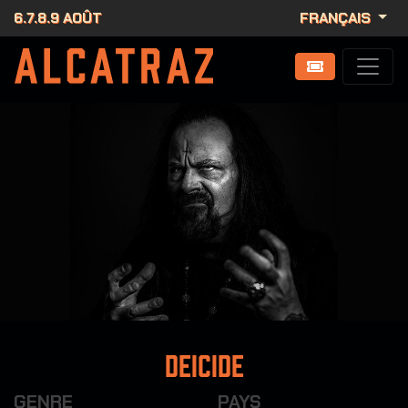
6.7.8.9 AOÛT
FRANÇAIS
Deicide
GENRE
PAYS