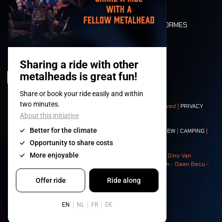
PLAN
DEATH RIDE
VALEURS ET NORMES
CHARACTERS
HISTOIRE
SCÈNES
© 2008-
2026
- Apache Productions VZW – All rights reserved |
PRIVACY
POLICY
|
CONDITIONS GÉNÉRALES
Contact:
GENERAL
|
PARTNERSHIPS
|
PRESS
|
TICKETS
|
CREW
|
CAMPING
|
FOOD
|
NEIGHBOURS
Photos: Ann Kermans - Hans Van Hoof - Eliaz Bruggeman - Gino Van
Lancker - Tim Tronckoe - Elsie Roymans - Stijn Verbruggen - Daan Becu -
Claus Christa - Devid Camerlynck