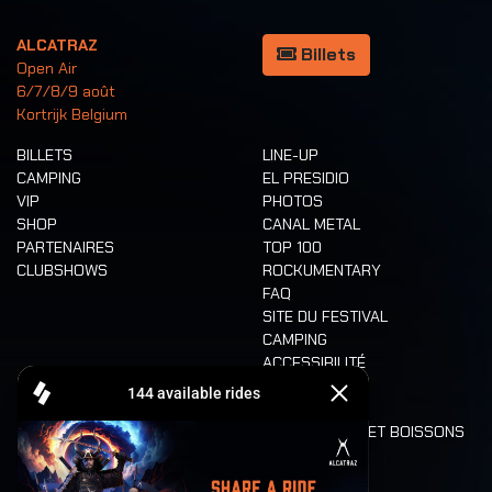
ALCATRAZ
Billets
Open Air
6/7/8/9 août
Kortrijk Belgium
BILLETS
LINE-UP
CAMPING
EL PRESIDIO
VIP
PHOTOS
SHOP
CANAL METAL
PARTENAIRES
TOP 100
CLUBSHOWS
ROCKUMENTARY
FAQ
SITE DU FESTIVAL
CAMPING
ACCESSIBILITÉ
CASHLESS
REFUND
ALIMENTATION ET BOISSONS
MOBILITÉ
LONE WOLVES