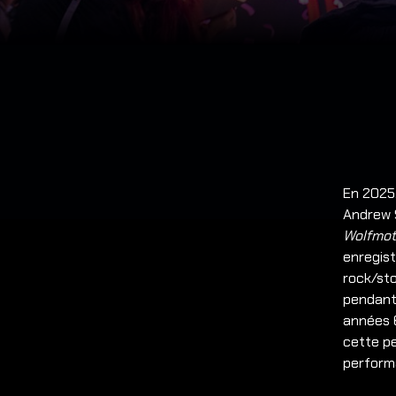
En 2025,
Andrew S
Wolfmot
enregis
rock/st
pendant
années 6
cette pe
perform