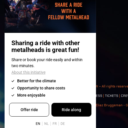
© 2008-
2026
- Apache Productions VZW – All rights reserv
Contact:
GENERAL
|
PARTNERSHIPS
|
PRESS
|
TICKETS
|
CRE
Photos: Ann Kermans - Hans Van Hoof - Eliaz Bruggeman - G