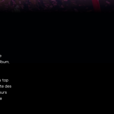
e
album,
u top
te des
ours
de