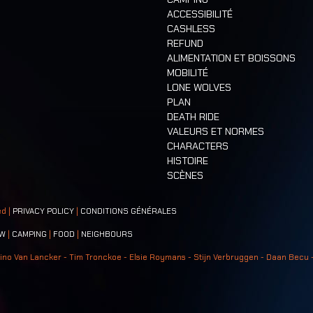
ACCESSIBILITÉ
CASHLESS
REFUND
ALIMENTATION ET BOISSONS
MOBILITÉ
LONE WOLVES
PLAN
DEATH RIDE
VALEURS ET NORMES
CHARACTERS
HISTOIRE
SCÈNES
ed |
PRIVACY POLICY
|
CONDITIONS GÉNÉRALES
W
|
CAMPING
|
FOOD
|
NEIGHBOURS
ino Van Lancker - Tim Tronckoe - Elsie Roymans - Stijn Verbruggen - Daan Becu 