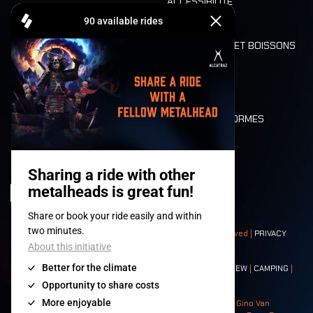
ACCESSIBILITÉ
CASHLESS
REFUND
ALIMENTATION ET BOISSONS
MOBILITÉ
LONE WOLVES
PLAN
DEATH RIDE
VALEURS ET NORMES
CHARACTERS
HISTOIRE
SCÈNES
© 2008-
2026
- Apache Productions VZW – All rights reserved |
PRIVACY
POLICY
|
CONDITIONS GÉNÉRALES
Contact:
GENERAL
|
PARTNERSHIPS
|
PRESS
|
TICKETS
|
CREW
|
CAMPING
|
FOOD
|
NEIGHBOURS
Photos: Ann Kermans - Hans Van Hoof - Eliaz Bruggeman - Gino Van