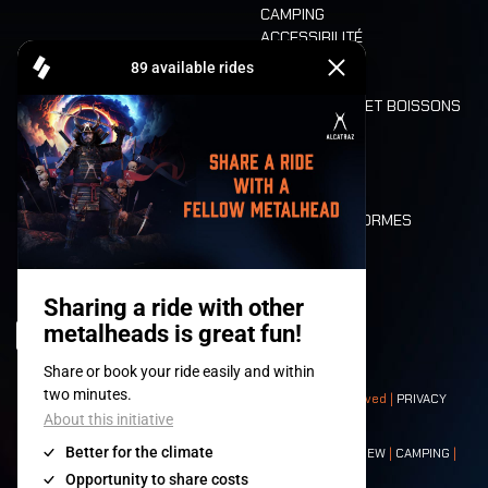
CAMPING
ACCESSIBILITÉ
CASHLESS
REFUND
ALIMENTATION ET BOISSONS
MOBILITÉ
LONE WOLVES
PLAN
DEATH RIDE
VALEURS ET NORMES
CHARACTERS
HISTOIRE
SCÈNES
© 2008-
2026
- Apache Productions VZW – All rights reserved |
PRIVACY
POLICY
|
CONDITIONS GÉNÉRALES
Contact:
GENERAL
|
PARTNERSHIPS
|
PRESS
|
TICKETS
|
CREW
|
CAMPING
|
FOOD
|
NEIGHBOURS