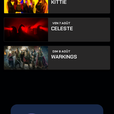
KITTIE
VEN 7 AOÛT
CELESTE
DIM 9 AOÛT
WARKINGS