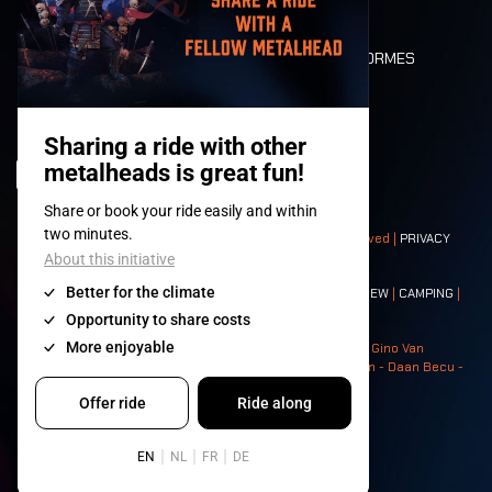
PLAN
DEATH RIDE
VALEURS ET NORMES
CHARACTERS
HISTOIRE
SCÈNES
© 2008-
2026
- Apache Productions VZW – All rights reserved |
PRIVACY
POLICY
|
CONDITIONS GÉNÉRALES
Contact:
GENERAL
|
PARTNERSHIPS
|
PRESS
|
TICKETS
|
CREW
|
CAMPING
|
FOOD
|
NEIGHBOURS
Photos: Ann Kermans - Hans Van Hoof - Eliaz Bruggeman - Gino Van
Lancker - Tim Tronckoe - Elsie Roymans - Stijn Verbruggen - Daan Becu -
Claus Christa - Devid Camerlynck