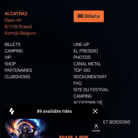
ALCATRAZ
Billets
Open Air
6/7/8/9 août
Kortrijk Belgium
BILLETS
LINE-UP
CAMPING
EL PRESIDIO
VIP
PHOTOS
SHOP
CANAL METAL
PARTENAIRES
TOP 100
CLUBSHOWS
ROCKUMENTARY
FAQ
SITE DU FESTIVAL
CAMPING
ACCESSIBILITÉ
CASHLESS
REFUND
ALIMENTATION ET BOISSONS
MOBILITÉ
LONE WOLVES